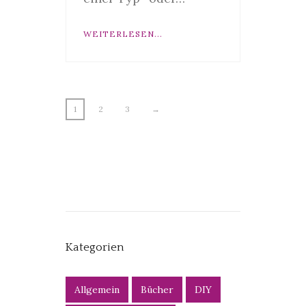
WEITERLESEN...
1
2
3
→
Kategorien
Allgemein
Bücher
DIY