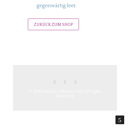
gegenwärtig leer.
ZURÜCK ZUM SHOP
© 2018 [sabine-rottschy.com], All Rights
Reserved.