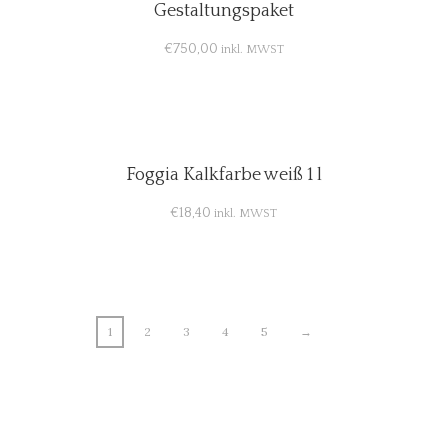
Gestaltungspaket
€
750,00
inkl. MWST
Foggia Kalkfarbe weiß 1 l
€
18,40
inkl. MWST
1
2
3
4
5
→