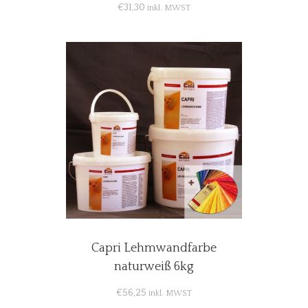
€
31,30
inkl. MWST
Capri Lehmwandfarbe
naturweiß 6kg
€
56,25
inkl. MWST