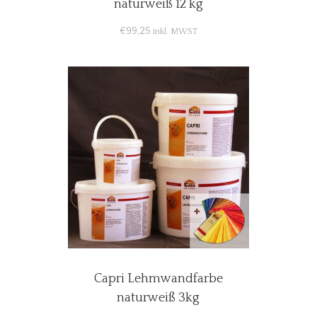
naturweiß 12 kg
€
99,25
inkl. MWST
Capri Lehmwandfarbe
naturweiß 3kg