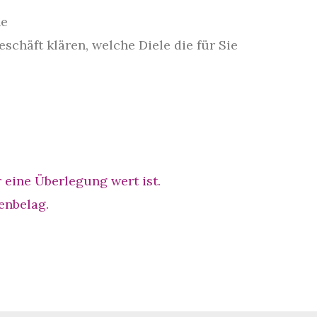
he
chäft klären, welche Diele die für Sie
ine Überlegung wert ist.
enbelag.