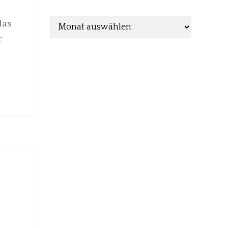
das
r