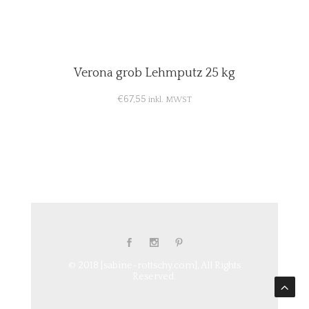
Verona grob Lehmputz 25 kg
€
67,55
inkl. MWST
© 2018 [sabine-rottschy.com], All Rights
Reserved.