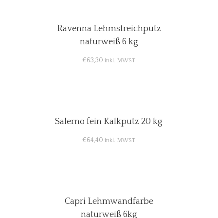
Ravenna Lehmstreichputz
naturweiß 6 kg
€
63,30
inkl. MWST
Salerno fein Kalkputz 20 kg
€
64,40
inkl. MWST
Capri Lehmwandfarbe
naturweiß 6kg