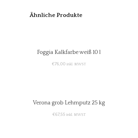
Ähnliche Produkte
Foggia Kalkfarbe weiß 10 l
€
76,00
inkl. MWST
Verona grob Lehmputz 25 kg
€
67,55
inkl. MWST